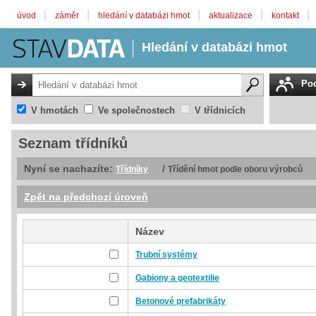
|
|
|
|
|
úvod
záměr
hledání v databázi hmot
aktualizace
kontakt
Hledání v databázi hmot
Pod
V hmotách
Ve společnostech
V třídnicích
Seznam třídníků
Nyní se nachazíte:
/
Třídníky
Třídění hmot podle oboru výrobců
Zpět na předchozí úroveň
Název
Trubní systémy
Gabiony a geotextilie
Betonové prefabrikáty