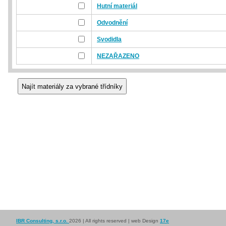
Hutní materiál
Odvodnění
Svodidla
NEZAŘAZENO
IBR Consulting, s.r.o.
2026 | All rights reserved | web Design
17e