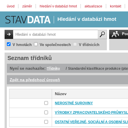
|
|
|
|
|
úvod
záměr
hledání v databázi hmot
aktualizace
kontakt
Hledání v databázi hmot
Pod
V hmotách
Ve společnostech
V třídnicích
Seznam třídníků
Nyní se nachazíte:
/
Třídníky
Standardní klasifikace produkce (pla
Zpět na předchozí úroveň
Název
NEROSTNÉ SUROVINY
VÝROBKY ZPRACOVATELSKÉHO PRŮMYS
OSTATNÍ VEŘEJNÉ, SOCIÁLNÍ A OSOBNÍ S