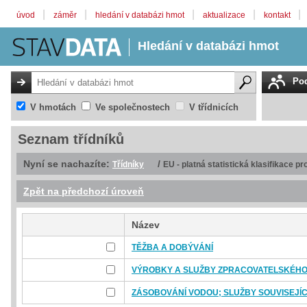
|
|
|
|
|
úvod
záměr
hledání v databázi hmot
aktualizace
kontakt
Hledání v databázi hmot
Pod
V hmotách
Ve společnostech
V třídnicích
Seznam třídníků
Nyní se nachazíte:
/
Třídníky
EU - platná statistická klasifikace p
Zpět na předchozí úroveň
Název
TĚŽBA A DOBÝVÁNÍ
VÝROBKY A SLUŽBY ZPRACOVATELSKÉH
ZÁSOBOVÁNÍ VODOU; SLUŽBY SOUVISEJÍC