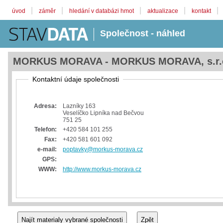
|
|
|
|
|
úvod
záměr
hledání v databázi hmot
aktualizace
kontakt
Společnost - náhled
MORKUS MORAVA - MORKUS MORAVA, s.r.
Kontaktní údaje společnosti
Adresa:
Lazníky 163
Veselíčko Lipníka nad Bečvou
751 25
Telefon:
+420 584 101 255
Fax:
+420 581 601 092
e-mail:
poptavky@morkus-morava.cz
GPS:
WWW:
http://www.morkus-morava.cz